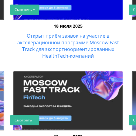
Смотреть +
С
18 июля 2025
Открыт приём заявок на участие в
акселерационной программе Moscow Fast
Track для экспортноориентированных
HealthTech-компаний
Смотреть +
С