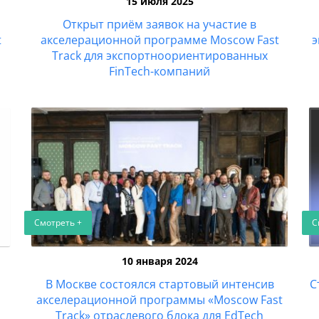
15 июля 2025
Открыт приём заявок на участие в
t
акселерационной программе Moscow Fast
э
Track для экспортноориентированных
FinTech-компаний
Смотреть +
С
10 января 2024
В Москве состоялся стартовый интенсив
С
акселерационной программы «Moscow Fast
Track» отраслевого блока для EdTech