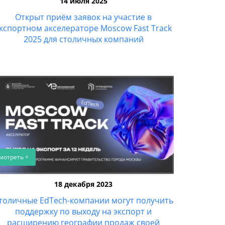
14 июля 2025
Открыт приём заявок на участие в
кспортном акселераторе Moscow Fast Track
2025 для столичных компаний
мотреть +
18 декабря 2023
толичные EdTech-компании могут получить
поддержку по выходу на экспорт и
расширению географии продаж своей