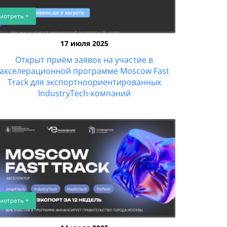
мотреть +
17 июля 2025
Открыт приём заявок на участие в
акселерационной программе Moscow Fast
Track для экспортноориентированных
IndustryTech-компаний
мотреть +