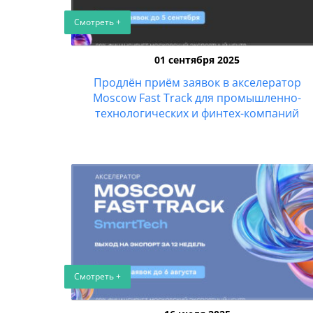
Смотреть +
01 сентября 2025
Продлён приём заявок в акселератор
Moscow Fast Track для промышленно-
технологических и финтех-компаний
Смотреть +